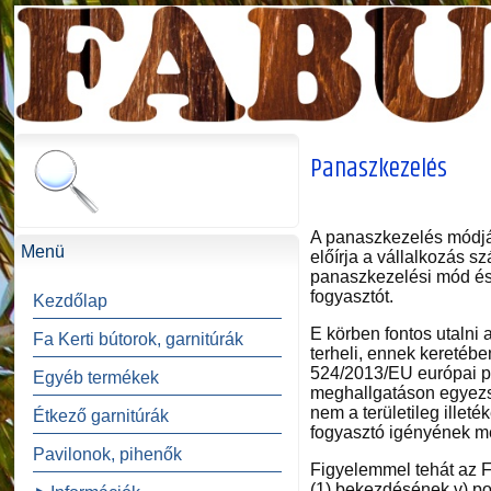
Panaszkezelés
A panaszkezelés módjáró
Menü
előírja a vállalkozás s
panaszkezelési mód és
fogyasztót.
Kezdőlap
E körben fontos utalni 
Fa Kerti bútorok, garnitúrák
terheli, ennek keretébe
524/2013/EU európai par
Egyéb termékek
meghallgatáson egyezsé
nem a területileg ille
Étkező garnitúrák
fogyasztó igényének me
Pavilonok, pihenők
Figyelemmel tehát az Fg
(1) bekezdésének v) pon