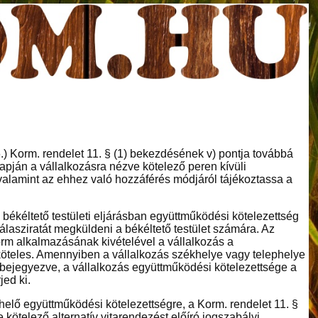
26.) Korm. rendelet 11. § (1) bekezdésének v) pontja továbbá
lapján a vállalkozásra nézve kötelező peren kívüli
alamint az ehhez való hozzáférés módjáról tájékoztassa a
a békéltető testületi eljárásban együttműködési kötelezettség
válasziratát megküldeni a békéltető testület számára. Az
form alkalmazásának kivételével a vállalkozás a
 köteles. Amennyiben a vállalkozás székhelye vagy telephelye
n bejegyezve, a vállalkozás együttműködési kötelezettsége a
jed ki.
rhelő együttműködési kötelezettségre, a Korm. rendelet 11. §
 kötelező alternatív vitarendezést előíró jogszabályi