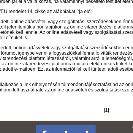
erűen jár el a vállalkozás, ha valamennyi békéltető testület elér
EU rendelet 14. cikke az alábbiakat írja elő:
dett, online adásvételi vagy szolgáltatási szerződésekben érin
ll jeleníteniük a honlapjukon az online vitarendezési platformr
tőnek kell lennie. Az online adásvételi vagy szolgáltatási sze
il címüket is.
edett, online adásvételi vagy szolgáltatási szerződésekben éri
i fórumot igénybe venni a fogyasztókkal fennálló vitáik rendezésé
vitarendezési platform létezéséről, valamint arról a lehetőségről
az online vitarendezési platformra mutató elektronikus linket kel
z adott e-mailben. Ezt az információt fel kell tüntetni adott ese
llalkozás a link elhelyezésén túlmenően tájékoztatást ad az onli
atform felhasználható az online adásvételi és szolgáltatási sz
[1]