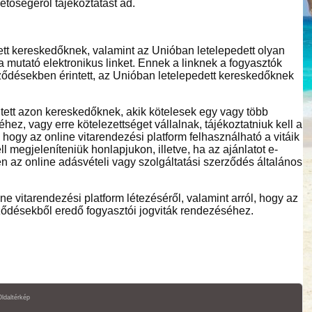
hetőségéről tájékoztatást ad.
tett kereskedőknek, valamint az Unióban letelepedett olyan
a mutató elektronikus linket. Ennek a linknek a fogyasztók
rződésekben érintett, az Unióban letelepedett kereskedőknek
ntett azon kereskedőknek, akik kötelesek egy vagy több
hez, vagy erre kötelezettséget vállalnak, tájékoztatniuk kell a
, hogy az online vitarendezési platform felhasználható a vitáik
l megjeleníteniük honlapjukon, illetve, ha az ajánlatot e-
tben az online adásvételi vagy szolgáltatási szerződés általános
ne vitarendezési platform létezéséről, valamint arról, hogy az
erződésekből eredő fogyasztói jogviták rendezéséhez.
Oldaltérkép