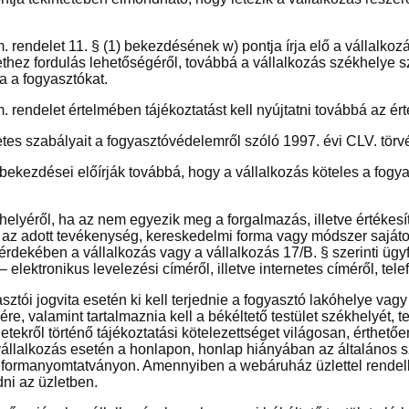
rm. rendelet 11. § (1) bekezdésének w) pontja írja elő a vállalko
ethez fordulás lehetőségéről, továbbá a vállalkozás székhelye sz
ja a fogyasztókat.
m. rendelet értelmében tájékoztatást kell nyújtatni továbbá az ér
tes szabályait a fogyasztóvédelemről szóló 1997. évi CLV. törv
) bekezdései előírják továbbá, hogy a vállalkozás köteles a fogya
elyéről, ha az nem egyezik meg a forgalmazás, illetve értékesí
az adott tevékenység, kereskedelmi forma vagy módszer saját
érdekében a vállalkozás vagy a vállalkozás 17/B. § szerinti ügy
– elektronikus levelezési címéről, illetve internetes címéről, tel
sztói jogvita esetén ki kell terjednie a fogyasztó lakóhelye vagy 
ére, valamint tartalmaznia kell a békéltető testület székhelyét, 
letekről történő tájékoztatási kötelezettséget világosan, érthető
állalkozás esetén a honlapon, honlap hiányában az általános sze
formanyomtatványon. Amennyiben a webáruház üzlettel rendelkezi
ni az üzletben.