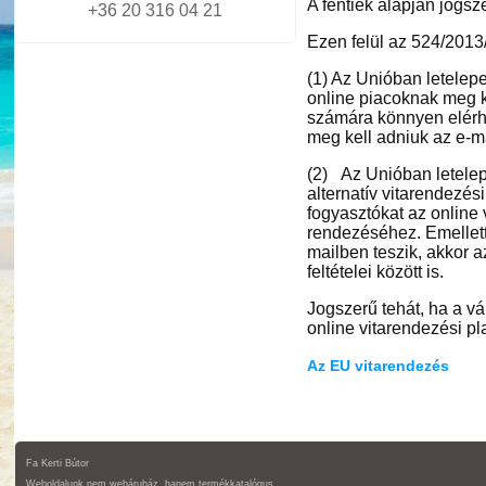
A fentiek alapján jogsz
+36 20 316 04 21
Ezen felül az 524/2013/
(1) Az Unióban letelepe
online piacoknak meg ke
számára könnyen elérhe
meg kell adniuk az e-ma
(2) Az Unióban letelep
alternatív vitarendezés
fogyasztókat az online 
rendezéséhez. Emellett 
mailben teszik, akkor a
feltételei között is.
Jogszerű tehát, ha a vá
online vitarendezési pl
Az EU vitarendezés
Fa Kerti Bútor
Weboldalunk nem webáruház, hanem termékkatalógus.