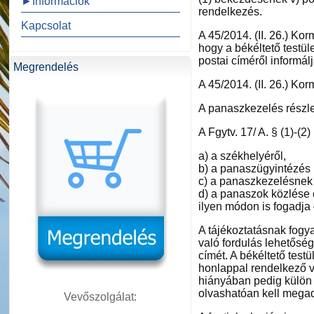
►Információk
rendelkezés.
Kapcsolat
A 45/2014. (II. 26.) Ko
hogy a békéltető testül
postai címéről informál
Megrendelés
A 45/2014. (II. 26.) Kor
A panaszkezelés részle
A Fgytv. 17/ A. § (1)-(2
a) a székhelyéről,
b) a panaszügyintézés h
c) a panaszkezelésnek 
d) a panaszok közlése 
ilyen módon is fogadja 
A tájékoztatásnak fogya
való fordulás lehetőség
címét. A békéltető testü
honlappal rendelkező v
hiányában pedig külön 
olvashatóan kell megad
Vevőszolgálat: