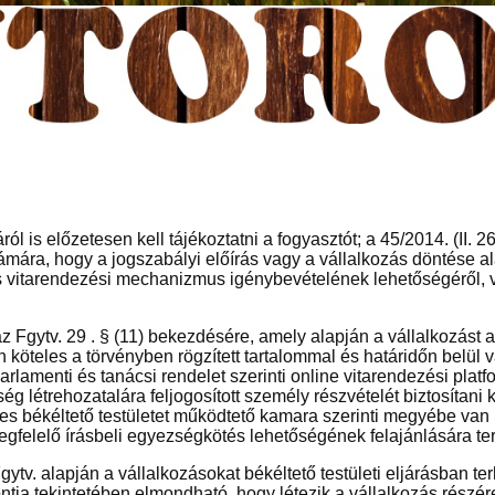
l is előzetesen kell tájékoztatni a fogyasztót; a 45/2014. (II. 
zámára, hogy a jogszabályi előírás vagy a vállalkozás döntése a
 vitarendezési mechanizmus igénybevételének lehetőségéről, v
az Fgytv. 29 . § (11) bekezdésére, amely alapján a vállalkozást 
n köteles a törvényben rögzített tartalommal és határidőn belül 
lamenti és tanácsi rendelet szerinti online vitarendezési plat
g létrehozatalára feljogosított személy részvételét biztosítani
tékes békéltető testületet működtető kamara szerinti megyébe va
gfelelő írásbeli egyezségkötés lehetőségének felajánlására ter
ytv. alapján a vállalkozásokat békéltető testületi eljárásban te
tja tekintetében elmondható, hogy létezik a vállalkozás részére