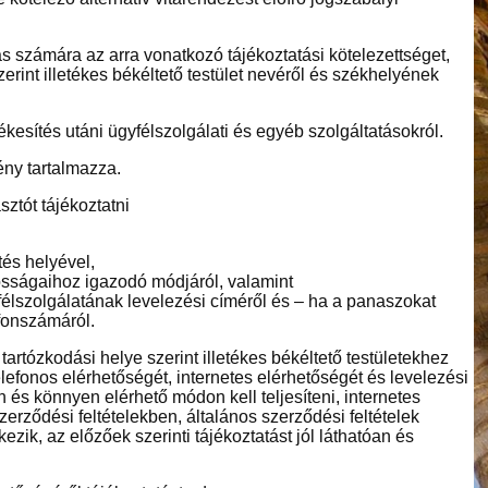
zás számára az arra vonatkozó tájékoztatási kötelezettséget,
erint illetékes békéltető testület nevéről és székhelyének
tékesítés utáni ügyfélszolgálati és egyéb szolgáltatásokról.
ény tartalmazza.
sztót tájékoztatni
tés helyével,
osságaihoz igazodó módjáról, valamint
félszolgálatának levelezési címéről és – ha a panaszokat
efonszámáról.
tartózkodási helye szerint illetékes békéltető testületekhez
telefonos elérhetőségét, internetes elérhetőségét és levelezési
en és könnyen elérhető módon kell teljesíteni, internetes
rződési feltételekben, általános szerződési feltételek
k, az előzőek szerinti tájékoztatást jól láthatóan és