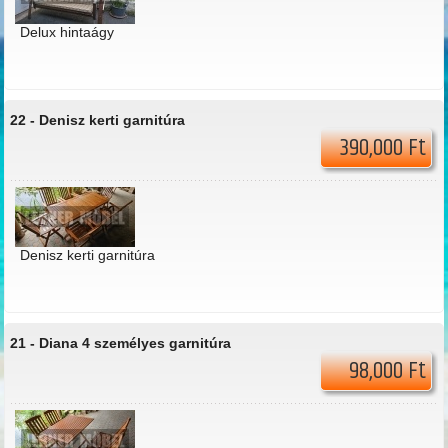
Delux hintaágy
22 -
Denisz kerti garnitúra
390,000 Ft
Denisz kerti garnitúra
21 -
Diana 4 személyes garnitúra
98,000 Ft