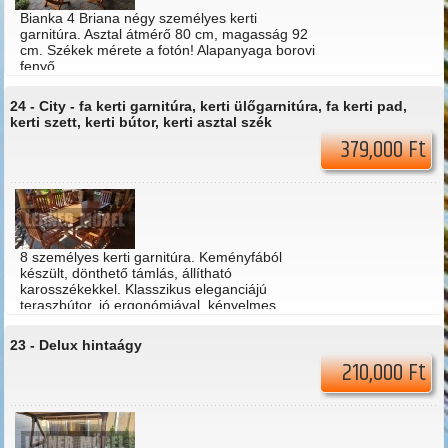
Bianka 4 Briana négy személyes kerti
garnitúra. Asztal átmérő 80 cm, magasság 92
cm. Székek mérete a fotón! Alapanyaga borovi
fenyő.
24 -
City - fa kerti garnitúra, kerti ülőgarnitúra, fa kerti pad,
kerti szett, kerti bútor, kerti asztal szék
379,000 Ft
8 személyes kerti garnitúra. Keményfából
készült, dönthető támlás, állítható
karosszékekkel. Klasszikus eleganciájú
teraszbútor, jó ergonómiával, kényelmes,
strapabíró székekkel, bővíthető asztallal.
23 -
Delux hintaágy
210,000 Ft