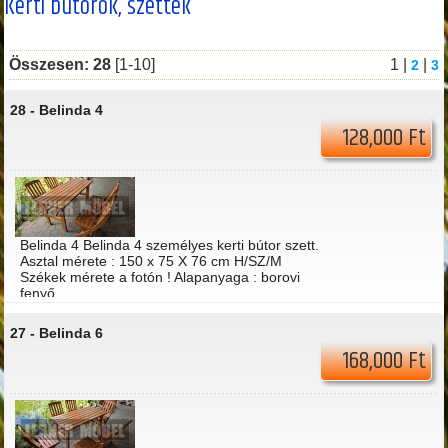
Kerti bútorok, szettek
Összesen: 28
[1-10]
1 |
|
2
3
28 -
Belinda 4
128,000 Ft
Belinda 4 Belinda 4 személyes kerti bútor szett.
Asztal mérete : 150 x 75 X 76 cm H/SZ/M
Székek mérete a fotón ! Alapanyaga : borovi
fenyő
27 -
Belinda 6
168,000 Ft